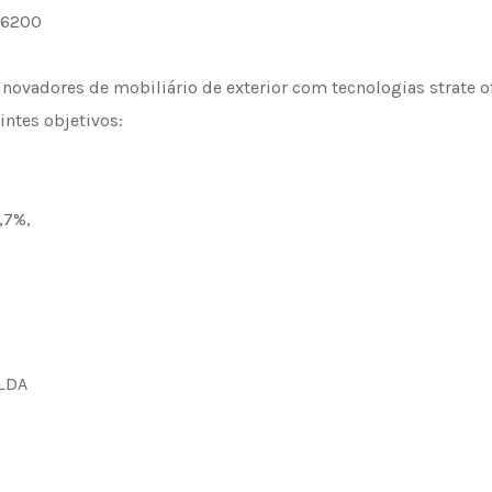
56200
novadores de mobiliário de exterior com tecnologias strate o
intes objetivos:
5,7%,
 LDA