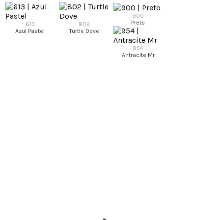
900
Preto
613
802
Azul Pastel
Turtle Dove
954
Antracite Mr