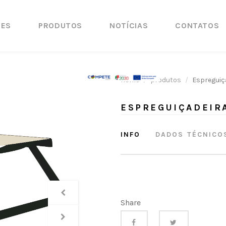
ÕES
PRODUTOS
NOTÍCIAS
CONTATOS
Home
produtos
Espreguiça
ESPREGUIÇADEIRA
INFO
DADOS TÉCNICO
Share