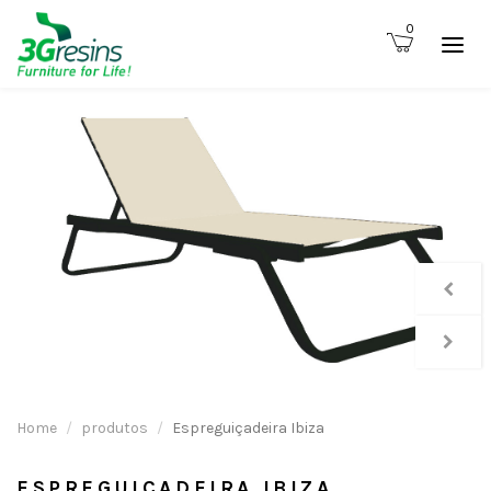
0
Home
produtos
Espreguiçadeira Ibiza
ESPREGUIÇADEIRA IBIZA