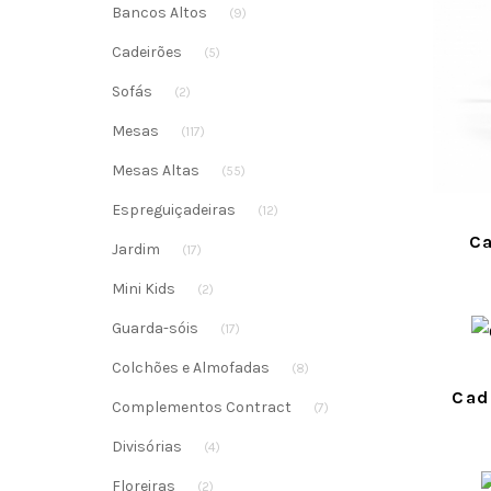
Bancos Altos
(9)
Cadeirões
(5)
Sofás
(2)
Mesas
(117)
Mesas Altas
(55)
Espreguiçadeiras
(12)
Ca
Jardim
(17)
Mini Kids
(2)
Guarda-sóis
(17)
Colchões e Almofadas
(8)
Cad
Complementos Contract
(7)
Divisórias
(4)
Floreiras
(2)