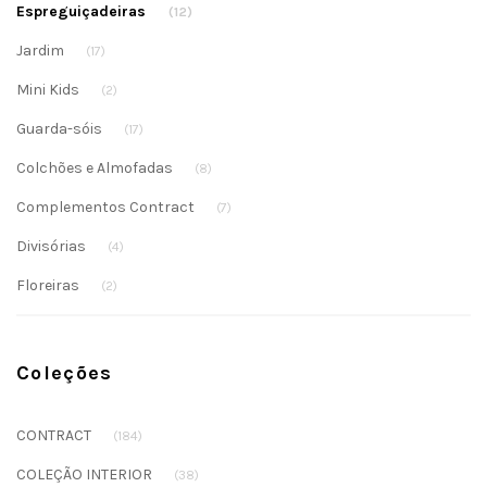
Espreguiçadeiras
(12)
Jardim
(17)
Mini Kids
(2)
Guarda-sóis
(17)
Colchões e Almofadas
(8)
Complementos Contract
(7)
Divisórias
(4)
Floreiras
(2)
Coleções
CONTRACT
(184)
COLEÇÃO INTERIOR
(38)