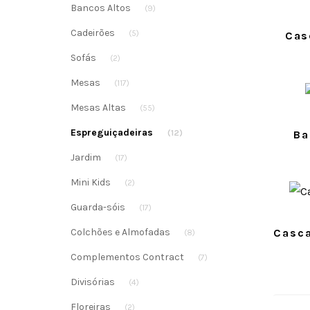
Bancos Altos
(9)
Cadeirões
(5)
Cas
Sofás
(2)
Mesas
(117)
Mesas Altas
(55)
Espreguiçadeiras
Ba
(12)
Jardim
(17)
Mini Kids
(2)
Guarda-sóis
(17)
Casca
Colchões e Almofadas
(8)
Complementos Contract
(7)
Divisórias
(4)
Floreiras
(2)