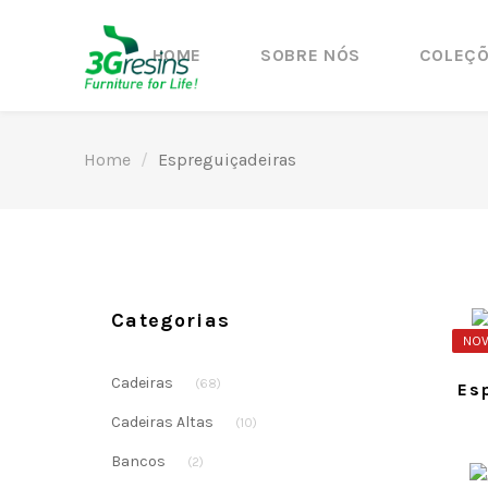
HOME
SOBRE NÓS
COLEÇ
Home
Espreguiçadeiras
Categorias
NOV
Cadeiras
(68)
Es
Cadeiras Altas
(10)
Bancos
(2)