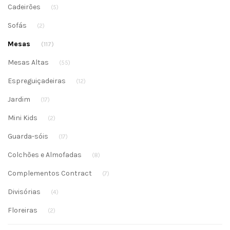
Cadeirões
(5)
Sofás
(2)
Mesas
(117)
Mesas Altas
(55)
Espreguiçadeiras
(12)
Jardim
(17)
Mini Kids
(2)
Guarda-sóis
(17)
Colchões e Almofadas
(8)
Complementos Contract
(7)
Divisórias
(4)
Floreiras
(2)