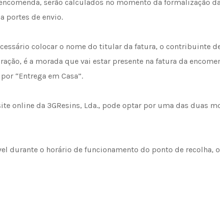
a encomenda, serão calculados no momento da formalização d
 a portes de envio.
essário colocar o nome do titular da fatura, o contribuinte de
ração, é a morada que vai estar presente na fatura da encomen
 por “Entrega em Casa”.
 site online da 3GResins, Lda., pode optar por uma das duas m
ível durante o horário de funcionamento do ponto de recolha, 